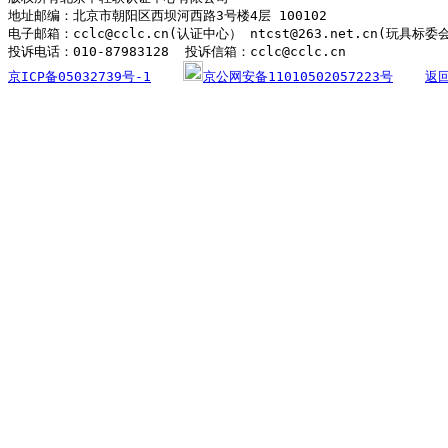
地址邮编：北京市朝阳区西坝河西路3号楼4层 100102

电子邮箱：cclc@cclc.cn(认证中心） ntcst@263.net.cn(玩具标委
京ICP备05032739号-1
京公网安备11010502057223号
返回