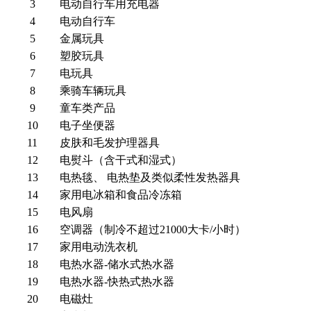
3
电动自行车用充电器
4
电动自行车
5
金属玩具
6
塑胶玩具
7
电玩具
8
乘骑车辆玩具
9
童车类产品
10
电子坐便器
11
皮肤和毛发护理器具
12
电熨斗（含干式和湿式）
13
电热毯、 电热垫及类似柔性发热器具
14
家用电冰箱和食品冷冻箱
15
电风扇
16
空调器（制冷不超过21000大卡/小时）
17
家用电动洗衣机
18
电热水器-储水式热水器
19
电热水器-快热式热水器
20
电磁灶