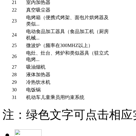
21
室内加热器
22
真空吸尘器
电烤箱（便携式烤架、面包片烘烤器及
23
类似...
电动食品加工器具（食品加工机（厨房
24
机械...
25
微波炉（频率在300MHZ以上）
电灶、灶台、烤炉和类似器具（驻立式
26
电烤...
27
吸油烟机
28
液体加热器
29
冷热饮水机
30
电饭锅
31
机动车儿童乘员用约束系统
注：绿色文字可点击相应