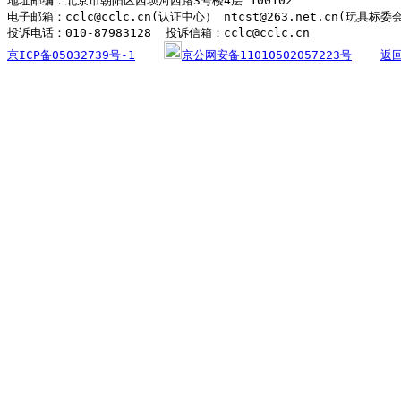
地址邮编：北京市朝阳区西坝河西路3号楼4层 100102

电子邮箱：cclc@cclc.cn(认证中心） ntcst@263.net.cn(玩具标委
京ICP备05032739号-1
京公网安备11010502057223号
返回