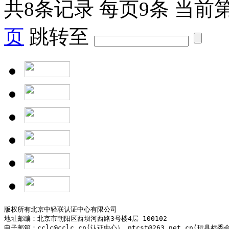
共
8
条记录
每页
9
条
当前
页
跳转至
版权所有北京中轻联认证中心有限公司

地址邮编：北京市朝阳区西坝河西路3号楼4层 100102

电子邮箱：cclc@cclc.cn(认证中心） ntcst@263.net.cn(玩具标委